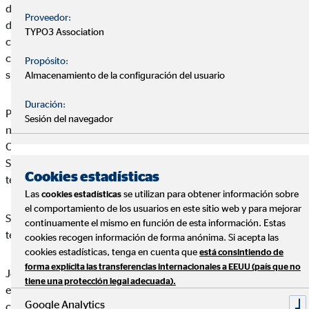
de que el acceso y uso de la página y todos los subdominios y
Proveedor:
directorios incluidos bajo la misma (en adelante,
TYPO3 Association
conjuntamente denominados como el “Web de OVB”), así
como los servicios que a través de él se puedan obtener, están
Propósito:
sujetos a los términos que se detallan en este Aviso Legal.
Almacenamiento de la configuración del usuario
Duración:
Por ello, si las consideraciones detalladas en este Aviso Legal
Sesión del navegador
no son de su conformidad, rogamos no haga uso del Portal de
OVB, ya que cualquier uso que haga del mismo o de los
Servicios en él incluidos implicará la aceptación de los
Cookies estadísticas
términos legales recogidos en este texto.
Las
se utilizan para obtener información sobre
cookies estadísticas
el comportamiento de los usuarios en este sitio web y para mejorar
Servicios en él incluidos implicará la aceptación de los
continuamente el mismo en función de esta información. Estas
términos legales recogidos en este texto.
cookies recogen información de forma anónima. Si acepta las
cookies estadísticas, tenga en cuenta que
está consintiendo de
forma explícita las transferencias internacionales a EEUU (país que no
Jorge Armesto Cofán se reserva el derecho a realizar cambios
tiene una protección legal adecuada).
en el Web de sin previo aviso, con el objeto de actualizar,
Google Analytics
corregir, modificar, añadir o eliminar los contenidos del Web