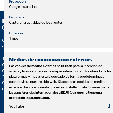
Proveedor:
Google Ireland Ltd.
Propósito:
Capturar la actividad de los clientes
Duración:
1 mes
OVB Allfinanz España S.A.
Oficina | Madrid
Jorge Armesto Cofán
Medios de comunicación externos
Coordinador de Zona para OVB
Las
se utilizan para la inserción de
cookies de medios externos
C. López de Hoyos, 327 2º 2ª
videos y la incorporación de mapas interactivos. El contenido de las
28033 Madrid
plataformas y mapas está bloqueado de forma predeterminada
cuando visita nuestro sitio web. Si acepta las cookies de medios
OVB Allfinanz España S.A.
externos, tenga en cuenta que
está consintiendo de forma explícita
Oficina |
las transferencias internacionales a EEUU (país que no tiene una
protección legal adecuada).
YouTube