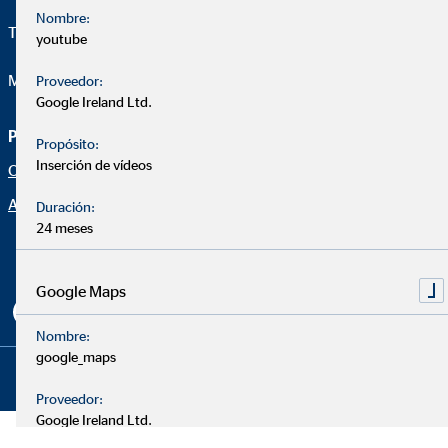
Nombre:
Telefon:
+34 699 245 057
youtube
Mail:
jorge.armesto@ovb.es
Proveedor:
Google Ireland Ltd.
Página de asesoramiento
Aviso legal
Propósito:
Inserción de vídeos
Oportunidad profesional
Protección de datos
Aviso legal
Declaración de accesibilidad
Duración:
24 meses
Netiqueta
Configuración de cookies
Google Maps
Nombre:
google_maps
Copyright © 2026 by OVB Allfinanz España S.A. | All Rights
Reserved
Proveedor:
Google Ireland Ltd.