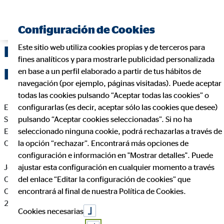
Configuración de Cookies
Este sitio web utiliza cookies propias y de terceros para
Delegación de OVB Allfinanz
fines analíticos y para mostrarle publicidad personalizada
España S.A. en Madrid
en base a un perfil elaborado a partir de tus hábitos de
navegación (por ejemplo, páginas visitadas). Puede aceptar
todas las cookies pulsando “Aceptar todas las cookies” o
En cumplimiento de la Ley 34/2002 de Servicios de la
configurarlas (es decir, aceptar sólo las cookies que desee)
Sociedad de la Información y de Comercio Electrónico de
pulsando “Aceptar cookies seleccionadas”. Si no ha
España, le informamos que esta página web es propiedad de
seleccionado ninguna cookie, podrá rechazarlas a través de
OVB Allfinanz España S.A., siendo sus datos identificativos
la opción “rechazar”. Encontrará más opciones de
configuración e información en "Mostrar detalles". Puede
Jorge Armesto Cofán
ajustar esta configuración en cualquier momento a través
Coordinador de Zona para OVB
del enlace “Editar la configuración de cookies” que
C. López de Hoyos, 327 2º 2ª
encontrará al final de nuestra Política de Cookies.
28033 Madrid
Cookies necesarias