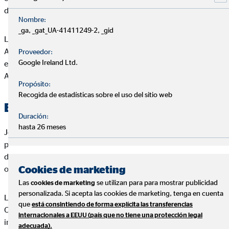
de Jorge Armesto Cofán o de su diseño.
Nombre:
_ga, _gat_UA-41411249-2, _gid
Las condiciones y términos que se recogen en el presente
Aviso Legal pueden variar, por lo que le invitamos a que revise
Proveedor:
Google Ireland Ltd.
estos términos cuando visite de nuevo el Web de Jorge
Armesto Cofán.
Propósito:
Recogida de estadísticas sobre el uso del sitio web
Exclusión de responsabilidad
Duración:
hasta 26 meses
Jorge Armesto Cofán excluye sin reservas toda responsabilidad
por pérdidas o daños de cualquier tipo, ya sea por daños
directos, indirectos o resultantes, que puedan resultar del uso
Cookies de marketing
o del acceso al Web de Jorge Armesto Cofán.
Las
se utilizan para para mostrar publicidad
cookies de marketing
personalizada. Si acepta las cookies de marketing, tenga en cuenta
Las informaciones publicadas en el Web de Jorge Armesto
que
está consintiendo de forma explícita las transferencias
Cofán no constituyen ninguna recomendación, oferta o
internacionales a EEUU (país que no tiene una protección legal
invitación para adquirir o vender seguros o instrumentos de
adecuada).