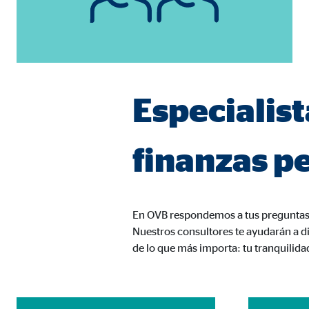
Duración:
hast
Cookies de marketing
Las
cookies de marketing
se utilizan para para mos
Especialist
consintiendo de forma explícita las transferencia
Facebook Pixel
finanzas p
Nombre:
_fbp
Proveedor:
Face
En OVB respondemos a tus preguntas 
Propósito:
Vinc
Nuestros consultores te ayudarán a di
de lo que más importa: tu tranquilida
Duración:
3 m
Google Ads