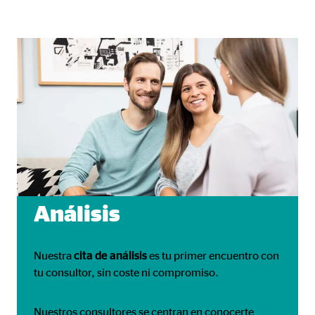
Análisis
Nuestra
cita de análisis
es tu primer encuentro con
tu consultor, sin coste ni compromiso.
Nuestros consultores se centran en conocerte