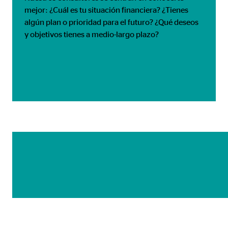
mejor: ¿Cuál es tu situación financiera? ¿Tienes
algún plan o prioridad para el futuro? ¿Qué deseos
y objetivos tienes a medio-largo plazo?