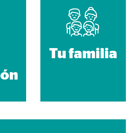
Tu familia
ión
 de las plataformas y mapas
cuenta que
está
uada).