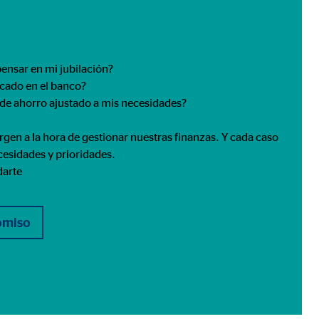
ensar en mi jubilación?
ncado en el banco?
 de ahorro ajustado a mis necesidades?
gen a la hora de gestionar nuestras finanzas. Y cada caso
ecesidades y prioridades.
darte
romiso