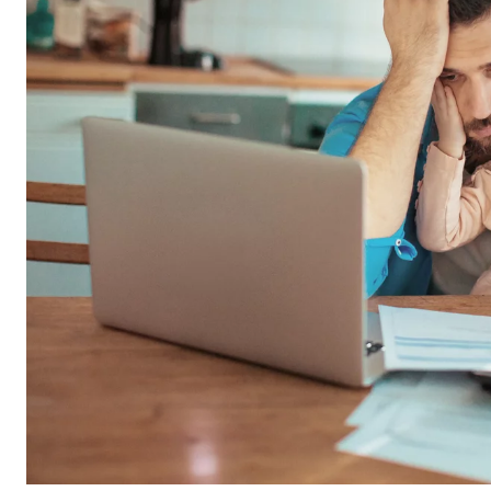
Propósito:
Inse
Duración:
24 
Google Maps
Nombre:
goo
Proveedor:
Goog
Propósito:
Inco
Duración:
24 