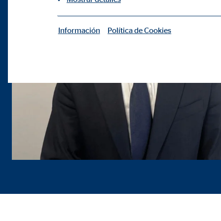
Información
Política de Cookies
|
Cookies necesarias
Las cookies necesarias permiten realizar funciones b
Cookie de consentimiento
Nombre:
cook
Proveedor:
min
Propósito:
Gest
Duración:
1 añ
Configuración del usuario
Nombre:
fe_t