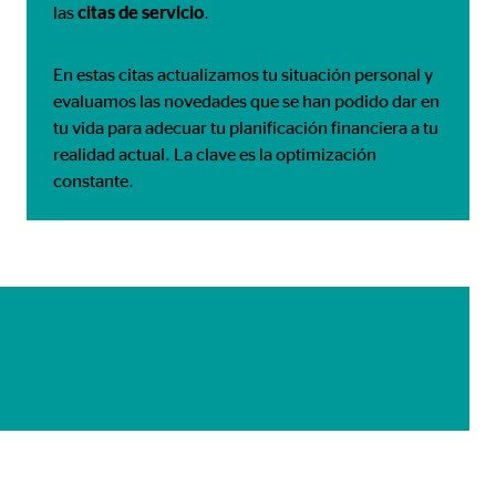
las
citas de
servicio
.
En estas citas actualizamos tu situación personal y
evaluamos las novedades que se han podido dar en
tu vida para adecuar tu planificación financiera a tu
realidad actual. La clave es la optimización
constante.