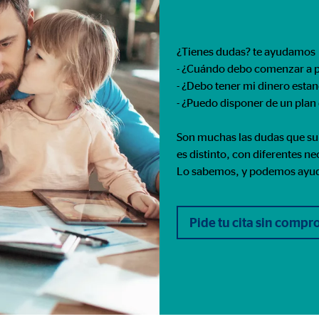
rción de vídeos
meses
¿Tienes dudas? te ayudamos
- ¿Cuándo debo comenzar a p
- ¿Debo tener mi dinero esta
- ¿Puedo disponer de un plan
gle_maps
Son muchas las dudas que sur
le Ireland Ltd.
es distinto, con diferentes n
rporación de mapas interactivos de Google
Lo sabemos, y podemos ayu
meses
Pide tu cita sin comp