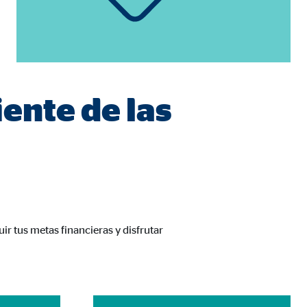
n cuenta que
está
iente de las
uada).
r tus metas financieras y disfrutar