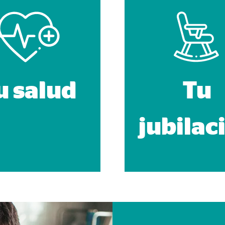
960001477
le Ireland Ltd.
urar la actividad de los clientes
es
u salud
Tu
os
jubilac
 inserción de videos y la incorporación de mapas interactivos. El contenido
a nuestro sitio web. Si acepta las cookies de medios externos, tenga en 
s internacionales a EEUU (país que no tiene una protección legal adec
tube
le Ireland Ltd.