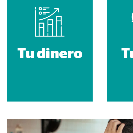
Nombre:
AW-
Proveedor:
Goog
Propósito:
Capt
Duración:
1 m
Tu dinero
T
Medios de comunicación extern
Las
cookies de medios externos
se utilizan para la
está bloqueado de forma predeterminada cuando visit
consintiendo de forma explícita las transferencia
YouTube
Nombre:
you
Proveedor:
Goog