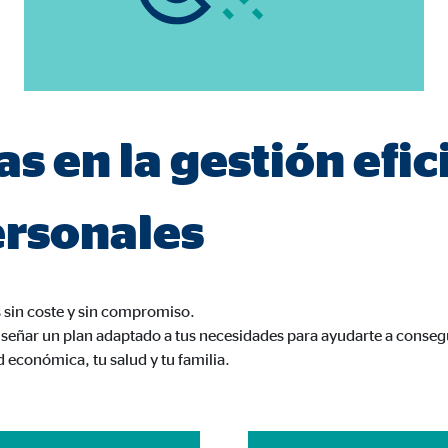
a 26 meses
trar publicidad personalizada. Si acepta las cookies de marketing, tenga e
as en la gestión efic
s internacionales a EEUU (país que no tiene una protección legal adec
ersonales
book Ireland Ltd.
sin coste y sin compromiso.
ulación con los perfiles de los usuarios
señar un plan adaptado a tus necesidades para ayudarte a consegui
d económica, tu salud y tu familia.
eses