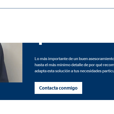
Coordinador de Zona para OVB Allfinanz
Conmigo tend
ásicas y son necesarias para el funcionamiento correcto del sitio web.
que buscas
ie_consent_v2
Lo más importante de un buen asesoramiento e
dshape
hasta el más mínimo detalle de por qué recom
adapta esta solución a tus necesidades partic
ión de la configuración del consentimiento
o
Contacta conmigo
ypo_user