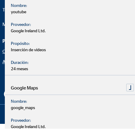
Nombre:
Telefon:
+34 630 678 423
youtube
Mail:
edgar.aguado@ovb.es
Proveedor:
Google Ireland Ltd.
Página de asesoramiento
Aviso legal
Propósito:
Inserción de vídeos
Oportunidad profesional
Protección de datos
Aviso legal
Declaración de accesibilidad
Duración:
24 meses
Netiqueta
Configuración de cookies
Google Maps
Nombre:
google_maps
Copyright © 2026 by OVB Allfinanz España S.A. | All Rights
Reserved
Proveedor:
Google Ireland Ltd.