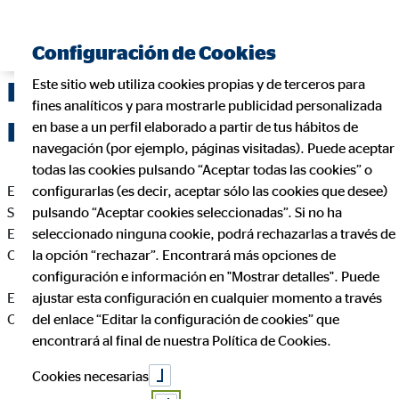
Configuración de Cookies
Este sitio web utiliza cookies propias y de terceros para
Delegación de OVB Allfinanz
fines analíticos y para mostrarle publicidad personalizada
España S.A. en
en base a un perfil elaborado a partir de tus hábitos de
navegación (por ejemplo, páginas visitadas). Puede aceptar
todas las cookies pulsando “Aceptar todas las cookies” o
En cumplimiento de la Ley 34/2002 de Servicios de la
configurarlas (es decir, aceptar sólo las cookies que desee)
Sociedad de la Información y de Comercio Electrónico de
pulsando “Aceptar cookies seleccionadas”. Si no ha
España, le informamos que esta página web es propiedad de
seleccionado ninguna cookie, podrá rechazarlas a través de
OVB Allfinanz España S.A., siendo sus datos identificativos
la opción “rechazar”. Encontrará más opciones de
configuración e información en "Mostrar detalles". Puede
Edgar Aguado Martín
ajustar esta configuración en cualquier momento a través
Coordinador de Zona para OVB
del enlace “Editar la configuración de cookies” que
encontrará al final de nuestra Política de Cookies.
Cookies necesarias