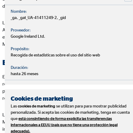
de Edgar Aguado Martín o de su diseño.
Nombre:
_ga, _gat_UA-41411249-2, _gid
Las condiciones y términos que se recogen en el presente
Aviso Legal pueden variar, por lo que le invitamos a que revise
Proveedor:
Google Ireland Ltd.
estos términos cuando visite de nuevo el Web de Edgar Aguado
Martín.
Propósito:
Recogida de estadísticas sobre el uso del sitio web
Exclusión de responsabilidad
Duración:
hasta 26 meses
Edgar Aguado Martín excluye sin reservas toda
responsabilidad por pérdidas o daños de cualquier tipo, ya sea
por daños directos, indirectos o resultantes, que puedan
Cookies de marketing
resultar del uso o del acceso al Web de Edgar Aguado Martín.
Las
se utilizan para para mostrar publicidad
cookies de marketing
personalizada. Si acepta las cookies de marketing, tenga en cuenta
Las informaciones publicadas en el Web de Edgar Aguado
que
está consintiendo de forma explícita las transferencias
Martín no constituyen ninguna recomendación, oferta o
internacionales a EEUU (país que no tiene una protección legal
invitación para adquirir o vender seguros o instrumentos de
adecuada).