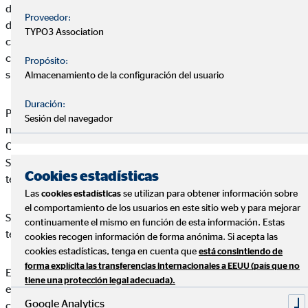
de que el acceso y uso de la página y todos los subdominios y
Proveedor:
directorios incluidos bajo la misma (en adelante,
TYPO3 Association
conjuntamente denominados como el “Web de OVB”), así
como los servicios que a través de él se puedan obtener, están
Propósito:
sujetos a los términos que se detallan en este Aviso Legal.
Almacenamiento de la configuración del usuario
Duración:
Por ello, si las consideraciones detalladas en este Aviso Legal
Sesión del navegador
no son de su conformidad, rogamos no haga uso del Portal de
OVB, ya que cualquier uso que haga del mismo o de los
Servicios en él incluidos implicará la aceptación de los
Cookies estadísticas
términos legales recogidos en este texto.
Las
se utilizan para obtener información sobre
cookies estadísticas
el comportamiento de los usuarios en este sitio web y para mejorar
Servicios en él incluidos implicará la aceptación de los
continuamente el mismo en función de esta información. Estas
términos legales recogidos en este texto.
cookies recogen información de forma anónima. Si acepta las
cookies estadísticas, tenga en cuenta que
está consintiendo de
forma explícita las transferencias internacionales a EEUU (país que no
Edgar Aguado Martín se reserva el derecho a realizar cambios
tiene una protección legal adecuada).
en el Web de sin previo aviso, con el objeto de actualizar,
Google Analytics
corregir, modificar, añadir o eliminar los contenidos del Web