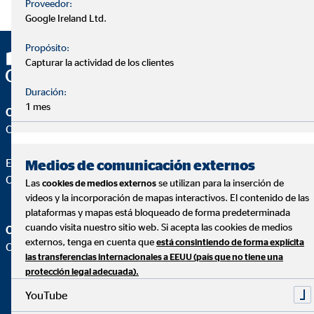
Proveedor:
Google Ireland Ltd.
Propósito:
Capturar la actividad de los clientes
Duración:
1 mes
OVB Allfinanz España S.A.
Oficina |
Edgar Aguado Martín
Medios de comunicación externos
Coordinador de Zona para OVB
Las
se utilizan para la inserción de
cookies de medios externos
videos y la incorporación de mapas interactivos. El contenido de las
plataformas y mapas está bloqueado de forma predeterminada
cuando visita nuestro sitio web. Si acepta las cookies de medios
OVB Allfinanz España S.A.
externos, tenga en cuenta que
está consintiendo de forma explícita
Oficina |
las transferencias internacionales a EEUU (país que no tiene una
protección legal adecuada).
YouTube