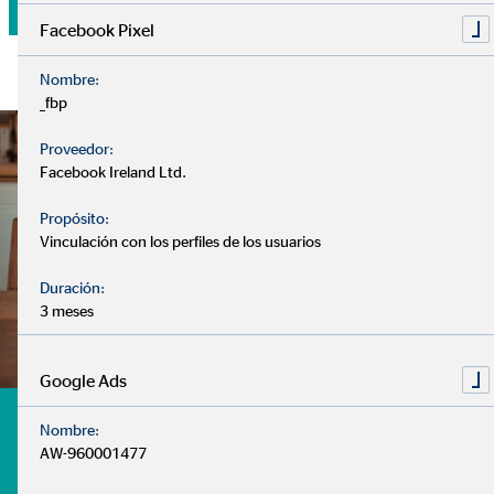
Facebook Pixel
Nombre:
_fbp
Proveedor:
Facebook Ireland Ltd.
Propósito:
Vinculación con los perfiles de los usuarios
Duración:
3 meses
Google Ads
¿Tienes dudas? te ayudamos
Nombre:
AW-960001477
- ¿Cuándo debo comenzar a pensar en mi jubilación?
- ¿Debo tener mi dinero estancado en el banco?