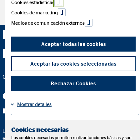
Cookies estadísticas
Cookies de marketing
Medios de comunicación externos
David Gómez Bobillo —
Aceptar todas las cookies
Madrid
Aceptar las cookies seleccionadas
Coordinador de Zona para OVB Allfinanz España S.A.
Rechazar Cookies
Conmigo tendrás las
Mostrar detalles
respuestas que buscas
Información
Política de Cookies
|
Cookies necesarias
Lo más importante de un buen asesoramiento es que puedas
Las cookies necesarias permiten realizar funciones básicas y son
entender cada paso. Para ello, te voy a explicar hasta el más