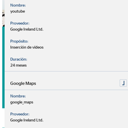
Nombre:
youtube
Proveedor:
Google Ireland Ltd.
Análisis
Propósito:
Nuestra
cita de análisis
es tu primer encuentro con tu
Inserción de vídeos
consultor, sin coste ni compromiso.
Duración:
24 meses
Nuestros consultores se centran en conocerte mejor: ¿Cuál
es tu situación financiera? ¿Tienes algún plan o prioridad
para el futuro? ¿Qué deseos y objetivos tienes a medio-largo
Google Maps
plazo?
Nombre:
google_maps
Proveedor:
Google Ireland Ltd.