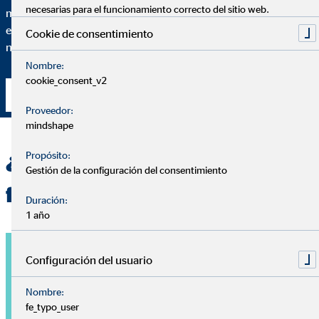
necesarias para el funcionamiento correcto del sitio web.
mínimo detalle de por qué recomiendo una solución financiera
específica y en qué medida se adapta esta solución a tus
Cookie de consentimiento
necesidades particulares.
Nombre:
cookie_consent_v2
Contacta conmigo
Proveedor:
mindshape
Propósito:
¿Quieres una planificación
Gestión de la configuración del consentimiento
financiera personalizada?
Duración:
1 año
Configuración del usuario
Nombre:
fe_typo_user