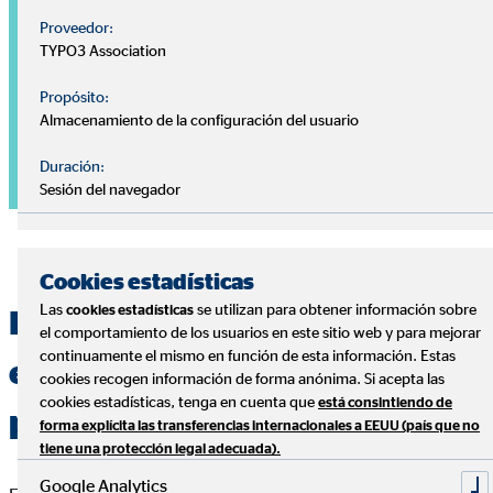
Proveedor:
TYPO3 Association
Propósito:
Almacenamiento de la configuración del usuario
Duración:
Sesión del navegador
Cookies estadísticas
Las
se utilizan para obtener información sobre
cookies estadísticas
Especialistas en la gestión
el comportamiento de los usuarios en este sitio web y para mejorar
continuamente el mismo en función de esta información. Estas
eficiente de las finanzas
cookies recogen información de forma anónima. Si acepta las
cookies estadísticas, tenga en cuenta que
está consintiendo de
personales
forma explícita las transferencias internacionales a EEUU (país que no
tiene una protección legal adecuada).
Google Analytics