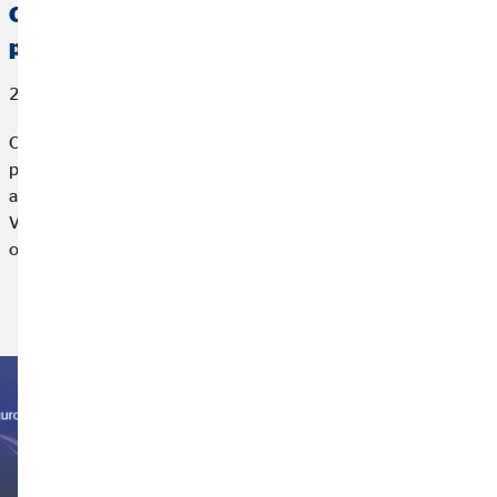
OVB España, reconocida por AXA con el
premio a la Mejor Gestión de Vida
27 de marzo de 2026
OVB España, compañía líder en planificación financiera para
particulares, ha sido reconocida por AXA, la mayor
aseguradora de Europa, con el premio a la Mejor Gestión de
Vida 2025 en el marco de un encuentro profesional
organizado por la aseguradora.
Leer más