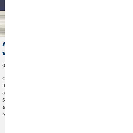
Allianz concede el premio a Mejor Agente
vinculado 2025 a OVB España
06 de marzo de 2026
OVB España, compañía especializada en planificación
financiera para particulares, hemos sido reconocida como la
agencia mejor clasificada en los Premios “Agente Vinculado
Socio Allianz” 2026, un galardón que distingue a los diez
agentes vinculados con mayor puntuación en función de los
resultados obtenidos durante el ejercicio 2025.