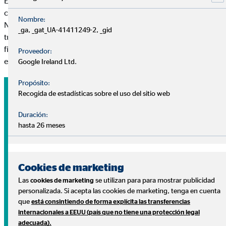
En OVB respondemos a tus preguntas sin coste y sin
compromiso.
Nombre:
Nuestros consultores te ayudarán a diseñar un plan adaptado a
_ga, _gat_UA-41411249-2, _gid
tus necesidades para ayudarte a conseguir tus metas
financieras y disfrutar de lo que más importa: tu tranquilidad
Proveedor:
económica, tu salud y tu familia.
Google Ireland Ltd.
Propósito:
Recogida de estadísticas sobre el uso del sitio web
Duración:
hasta 26 meses
Cookies de marketing
Las
se utilizan para para mostrar publicidad
cookies de marketing
personalizada. Si acepta las cookies de marketing, tenga en cuenta
que
está consintiendo de forma explícita las transferencias
Tu dinero
internacionales a EEUU (país que no tiene una protección legal
adecuada).