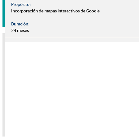
Propósito:
Incorporación de mapas interactivos de Google
Pide tu cita sin compromiso
Duración:
24 meses
Nota sobre medios externos
Utilizamos servicios de proveedores externos para brindarle
información adicional. El contenido solo se mostrará con su
permiso. Dependiendo de la ubicación del proveedor, sus datos
personales pueden ser procesados en un tercer país sin que allí se
garantice un nivel adecuado de protección de datos.
Solo dé su permiso si está de acuerdo con esto. Para obtener más
información, consulte la
política de privacidad.
Consentimiento de la cookie "YouTube" para
mostrar este contenido
Política de privacidad
|
Imprimir