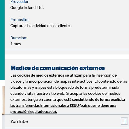
Proveedor:
- ¿Puedo disponer de un plan de ahorro ajustado a mis
Google Ireland Ltd.
necesidades?
Propósito:
Son muchas las dudas que surgen a la hora de gestionar
Capturar la actividad de los clientes
nuestras finanzas. Y cada caso es distinto, con diferentes
Duración:
necesidades y prioridades.
1 mes
Lo sabemos, y podemos ayudarte
Pide tu cita sin compromiso
Medios de comunicación externos
Las
se utilizan para la inserción de
cookies de medios externos
videos y la incorporación de mapas interactivos. El contenido de las
plataformas y mapas está bloqueado de forma predeterminada
cuando visita nuestro sitio web. Si acepta las cookies de medios
externos, tenga en cuenta que
está consintiendo de forma explícita
las transferencias internacionales a EEUU (país que no tiene una
protección legal adecuada).
YouTube