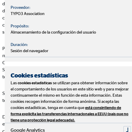
de que el acceso y uso de la página y todos los subdominios y
Proveedor:
directorios incluidos bajo la misma (en adelante,
TYPO3 Association
conjuntamente denominados como el “Web de OVB”), así
como los servicios que a través de él se puedan obtener, están
Propósito:
sujetos a los términos que se detallan en este Aviso Legal.
Almacenamiento de la configuración del usuario
Duración:
Por ello, si las consideraciones detalladas en este Aviso Legal
Sesión del navegador
no son de su conformidad, rogamos no haga uso del Portal de
OVB, ya que cualquier uso que haga del mismo o de los
Servicios en él incluidos implicará la aceptación de los
Cookies estadísticas
términos legales recogidos en este texto.
Las
se utilizan para obtener información sobre
cookies estadísticas
el comportamiento de los usuarios en este sitio web y para mejorar
Servicios en él incluidos implicará la aceptación de los
continuamente el mismo en función de esta información. Estas
términos legales recogidos en este texto.
cookies recogen información de forma anónima. Si acepta las
cookies estadísticas, tenga en cuenta que
está consintiendo de
forma explícita las transferencias internacionales a EEUU (país que no
Daniel Pérez Esteban se reserva el derecho a realizar cambios
tiene una protección legal adecuada).
en el Web de sin previo aviso, con el objeto de actualizar,
Google Analytics
corregir, modificar, añadir o eliminar los contenidos del Web