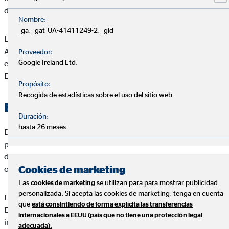
de Daniel Pérez Esteban o de su diseño.
Nombre:
_ga, _gat_UA-41411249-2, _gid
Las condiciones y términos que se recogen en el presente
Aviso Legal pueden variar, por lo que le invitamos a que revise
Proveedor:
Google Ireland Ltd.
estos términos cuando visite de nuevo el Web de Daniel Pérez
Esteban.
Propósito:
Recogida de estadísticas sobre el uso del sitio web
Exclusión de responsabilidad
Duración:
hasta 26 meses
Daniel Pérez Esteban excluye sin reservas toda responsabilidad
por pérdidas o daños de cualquier tipo, ya sea por daños
directos, indirectos o resultantes, que puedan resultar del uso
Cookies de marketing
o del acceso al Web de Daniel Pérez Esteban.
Las
se utilizan para para mostrar publicidad
cookies de marketing
personalizada. Si acepta las cookies de marketing, tenga en cuenta
Las informaciones publicadas en el Web de Daniel Pérez
que
está consintiendo de forma explícita las transferencias
Esteban no constituyen ninguna recomendación, oferta o
internacionales a EEUU (país que no tiene una protección legal
invitación para adquirir o vender seguros o instrumentos de
adecuada).