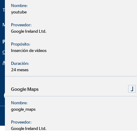
Nombre:
Telefon:
+34 647 965 205
youtube
Mail:
daniel.perez@ovb.es
Proveedor:
Google Ireland Ltd.
Página de asesoramiento
Aviso legal
Propósito:
Inserción de vídeos
Oportunidad profesional
Protección de datos
Aviso legal
Declaración de accesibilidad
Duración:
24 meses
Netiqueta
Configuración de cookies
Google Maps
Nombre:
google_maps
Copyright © 2026 by OVB Allfinanz España S.A. | All Rights
Reserved
Proveedor:
Google Ireland Ltd.