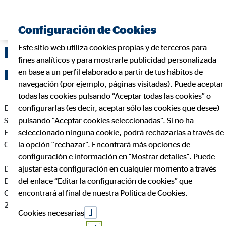
Configuración de Cookies
Este sitio web utiliza cookies propias y de terceros para
Delegación de OVB Allfinanz
fines analíticos y para mostrarle publicidad personalizada
España S.A. en Madrid
en base a un perfil elaborado a partir de tus hábitos de
navegación (por ejemplo, páginas visitadas). Puede aceptar
todas las cookies pulsando “Aceptar todas las cookies” o
En cumplimiento de la Ley 34/2002 de Servicios de la
configurarlas (es decir, aceptar sólo las cookies que desee)
Sociedad de la Información y de Comercio Electrónico de
pulsando “Aceptar cookies seleccionadas”. Si no ha
España, le informamos que esta página web es propiedad de
seleccionado ninguna cookie, podrá rechazarlas a través de
OVB Allfinanz España S.A., siendo sus datos identificativos
la opción “rechazar”. Encontrará más opciones de
configuración e información en "Mostrar detalles". Puede
Daniel Pérez Esteban
ajustar esta configuración en cualquier momento a través
Director de Agencia para OVB
del enlace “Editar la configuración de cookies” que
C. Ríos Rosas, 3
encontrará al final de nuestra Política de Cookies.
28003 Madrid
Cookies necesarias