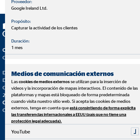
Proveedor:
Google Ireland Ltd.
Propósito:
Capturar la actividad de los clientes
Duración:
1 mes
OVB Allfinanz España S.A.
Oficina | Madrid
Daniel Pérez Esteban
Medios de comunicación externos
Director de Agencia para OVB
Las
se utilizan para la inserción de
cookies de medios externos
C. Ríos Rosas, 3
videos y la incorporación de mapas interactivos. El contenido de las
28003 Madrid
plataformas y mapas está bloqueado de forma predeterminada
cuando visita nuestro sitio web. Si acepta las cookies de medios
OVB Allfinanz España S.A.
externos, tenga en cuenta que
está consintiendo de forma explícita
Oficina |
las transferencias internacionales a EEUU (país que no tiene una
protección legal adecuada).
YouTube