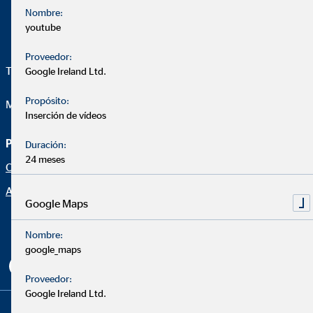
Nombre:
youtube
Proveedor:
Telefon:
+34 618 045 956
Google Ireland Ltd.
Propósito:
Mail:
daniel.nogales@ovb.es
Inserción de vídeos
Página de asesoramiento
Aviso legal
Duración:
24 meses
Oportunidad profesional
Protección de datos
Aviso legal
Declaración de accesibilidad
Google Maps
Netiqueta
Nombre:
Configuración de cookies
google_maps
Proveedor:
Google Ireland Ltd.
Copyright © 2026 by OVB Allfinanz España S.A. | All Rights