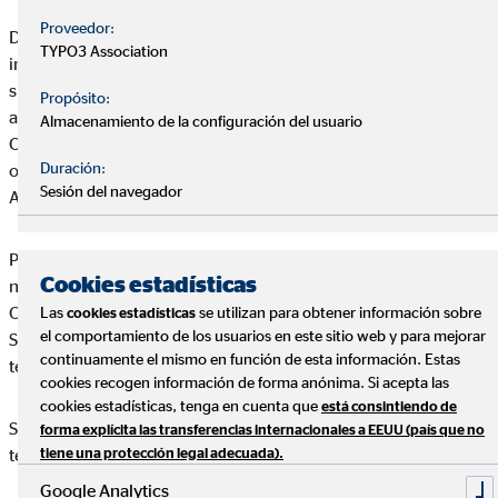
Proveedor:
Daniel Nogales Pascual es el titular de la página web:
y le
TYPO3 Association
informa de que el acceso y uso de la página y todos los
subdominios y directorios incluidos bajo la misma (en
Propósito:
adelante, conjuntamente denominados como el “Web de
Almacenamiento de la configuración del usuario
OVB”), así como los servicios que a través de él se puedan
Duración:
obtener, están sujetos a los términos que se detallan en este
Sesión del navegador
Aviso Legal.
Por ello, si las consideraciones detalladas en este Aviso Legal
Cookies estadísticas
no son de su conformidad, rogamos no haga uso del Portal de
OVB, ya que cualquier uso que haga del mismo o de los
Las
se utilizan para obtener información sobre
cookies estadísticas
el comportamiento de los usuarios en este sitio web y para mejorar
Servicios en él incluidos implicará la aceptación de los
continuamente el mismo en función de esta información. Estas
términos legales recogidos en este texto.
cookies recogen información de forma anónima. Si acepta las
cookies estadísticas, tenga en cuenta que
está consintiendo de
Servicios en él incluidos implicará la aceptación de los
forma explícita las transferencias internacionales a EEUU (país que no
términos legales recogidos en este texto.
tiene una protección legal adecuada).
Google Analytics