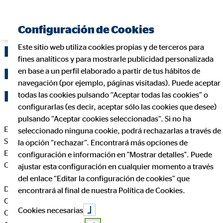
Configuración de Cookies
Este sitio web utiliza cookies propias y de terceros para
Delegación de OVB Allfinanz
fines analíticos y para mostrarle publicidad personalizada
España S.A. en Jerez de la
en base a un perfil elaborado a partir de tus hábitos de
navegación (por ejemplo, páginas visitadas). Puede aceptar
Frontera (Cádiz)
todas las cookies pulsando “Aceptar todas las cookies” o
configurarlas (es decir, aceptar sólo las cookies que desee)
pulsando “Aceptar cookies seleccionadas”. Si no ha
En cumplimiento de la Ley 34/2002 de Servicios de la
seleccionado ninguna cookie, podrá rechazarlas a través de
Sociedad de la Información y de Comercio Electrónico de
la opción “rechazar”. Encontrará más opciones de
España, le informamos que esta página web es propiedad de
configuración e información en "Mostrar detalles". Puede
OVB Allfinanz España S.A., siendo sus datos identificativos
ajustar esta configuración en cualquier momento a través
del enlace “Editar la configuración de cookies” que
Daniel Nogales Pascual
encontrará al final de nuestra Política de Cookies.
Coordinador de Zona para OVB
Cookies necesarias
C. Ursulinas, Urb. El Bosque 4 Lc 11-12