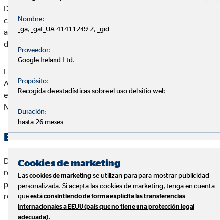
Daniel Nogales Pascual se reserva el derecho a realizar
Nombre:
cambios en el Web de sin previo aviso, con el objeto de
_ga, _gat_UA-41411249-2, _gid
actualizar, corregir, modificar, añadir o eliminar los contenidos
del Web de Daniel Nogales Pascual o de su diseño.
Proveedor:
Google Ireland Ltd.
Las condiciones y términos que se recogen en el presente
Propósito:
Aviso Legal pueden variar, por lo que le invitamos a que revise
Recogida de estadísticas sobre el uso del sitio web
estos términos cuando visite de nuevo el Web de Daniel
Nogales Pascual.
Duración:
hasta 26 meses
Exclusión de responsabilidad
Daniel Nogales Pascual excluye sin reservas toda
Cookies de marketing
responsabilidad por pérdidas o daños de cualquier tipo, ya sea
Las
se utilizan para para mostrar publicidad
cookies de marketing
por daños directos, indirectos o resultantes, que puedan
personalizada. Si acepta las cookies de marketing, tenga en cuenta
resultar del uso o del acceso al Web de Daniel Nogales Pascual.
que
está consintiendo de forma explícita las transferencias
internacionales a EEUU (país que no tiene una protección legal
adecuada).