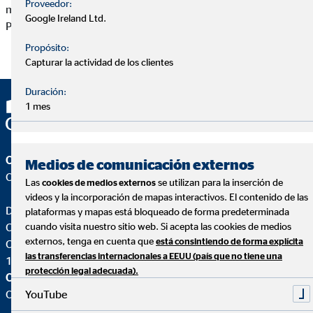
Proveedor:
mismos, sin previo permiso por escrito de Daniel Nogales
Google Ireland Ltd.
Pascual.
Propósito:
Capturar la actividad de los clientes
Duración:
1 mes
OVB Allfinanz España S.A.
Medios de comunicación externos
Oficina | Jerez de la Frontera (Cádiz)
Las
se utilizan para la inserción de
cookies de medios externos
videos y la incorporación de mapas interactivos. El contenido de las
Daniel Nogales Pascual
plataformas y mapas está bloqueado de forma predeterminada
Coordinador de Zona para OVB
cuando visita nuestro sitio web. Si acepta las cookies de medios
externos, tenga en cuenta que
está consintiendo de forma explícita
C. Ursulinas, Urb. El Bosque 4 Lc 11-12
las transferencias internacionales a EEUU (país que no tiene una
11405 Jerez de la Frontera (Cádiz)
protección legal adecuada).
OVB Allfinanz España S.A.
YouTube
Oficina |