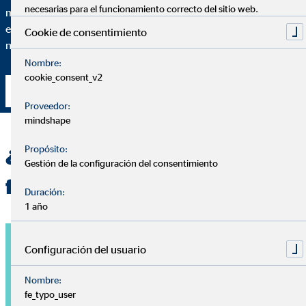
necesarias para el funcionamiento correcto del sitio web.
mínimo detalle de por qué recomiendo una solución financiera
específica y en qué medida se adapta esta solución a tus
Cookie de consentimiento
necesidades particulares.
Nombre:
cookie_consent_v2
Contacta conmigo
Proveedor:
mindshape
Propósito:
¿Quieres una planificación
Gestión de la configuración del consentimiento
financiera personalizada?
Duración:
1 año
Configuración del usuario
Nombre:
fe_typo_user