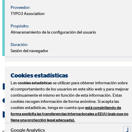
Proveedor:
TYPO3 Association
Propósito:
Almacenamiento de la configuración del usuario
Duración:
Sesión del navegador
Cookies estadísticas
Las
se utilizan para obtener información sobre
cookies estadísticas
Especialistas en la gestión
el comportamiento de los usuarios en este sitio web y para mejorar
continuamente el mismo en función de esta información. Estas
eficiente de las finanzas
cookies recogen información de forma anónima. Si acepta las
cookies estadísticas, tenga en cuenta que
está consintiendo de
personales
forma explícita las transferencias internacionales a EEUU (país que no
tiene una protección legal adecuada).
Google Analytics