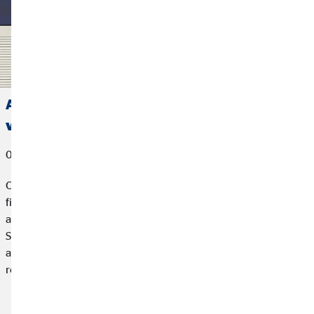
Allianz concede el premio a Mejor Agente
vinculado 2025 a OVB España
06 de marzo de 2026
OVB España, compañía especializada en planificación
financiera para particulares, hemos sido reconocida como la
agencia mejor clasificada en los Premios “Agente Vinculado
Socio Allianz” 2026, un galardón que distingue a los diez
agentes vinculados con mayor puntuación en función de los
resultados obtenidos durante el ejercicio 2025.