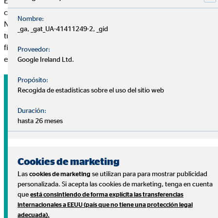
En OVB respondemos a tus preguntas sin coste y sin
compromiso.
Nombre:
Nuestros consultores te ayudarán a diseñar un plan adaptado a
_ga, _gat_UA-41411249-2, _gid
tus necesidades para ayudarte a conseguir tus metas
financieras y disfrutar de lo que más importa: tu tranquilidad
Proveedor:
económica, tu salud y tu familia.
Google Ireland Ltd.
Propósito:
Recogida de estadísticas sobre el uso del sitio web
Duración:
hasta 26 meses
Cookies de marketing
Las
se utilizan para para mostrar publicidad
cookies de marketing
personalizada. Si acepta las cookies de marketing, tenga en cuenta
que
está consintiendo de forma explícita las transferencias
Tu dinero
internacionales a EEUU (país que no tiene una protección legal
adecuada).