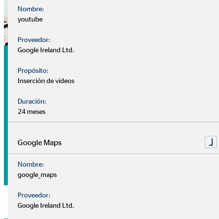
Nombre:
youtube
Proveedor:
Google Ireland Ltd.
Análisis
Propósito:
Nuestra
cita de análisis
es tu primer encuentro con tu
Inserción de vídeos
consultor, sin coste ni compromiso.
Duración:
24 meses
Nuestros consultores se centran en conocerte mejor: ¿Cuál
es tu situación financiera? ¿Tienes algún plan o prioridad
para el futuro? ¿Qué deseos y objetivos tienes a medio-largo
Google Maps
plazo?
Nombre:
google_maps
Proveedor:
Google Ireland Ltd.