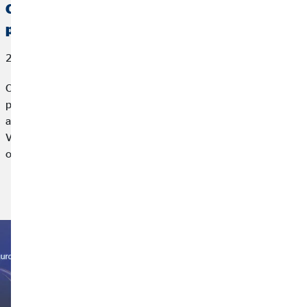
OVB España, reconocida por AXA con el
premio a la Mejor Gestión de Vida
27 de marzo de 2026
OVB España, compañía líder en planificación financiera para
particulares, ha sido reconocida por AXA, la mayor
aseguradora de Europa, con el premio a la Mejor Gestión de
Vida 2025 en el marco de un encuentro profesional
organizado por la aseguradora.
Leer más