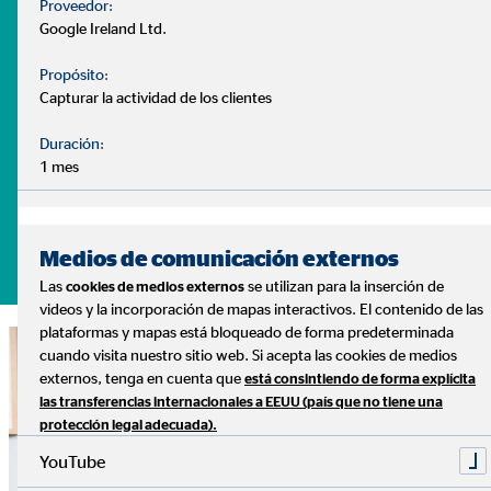
Proveedor:
- ¿Puedo disponer de un plan de ahorro ajustado a mis
Google Ireland Ltd.
necesidades?
Propósito:
Son muchas las dudas que surgen a la hora de gestionar
Capturar la actividad de los clientes
nuestras finanzas. Y cada caso es distinto, con diferentes
Duración:
necesidades y prioridades.
1 mes
Lo sabemos, y podemos ayudarte
Pide tu cita sin compromiso
Medios de comunicación externos
Las
se utilizan para la inserción de
cookies de medios externos
videos y la incorporación de mapas interactivos. El contenido de las
plataformas y mapas está bloqueado de forma predeterminada
cuando visita nuestro sitio web. Si acepta las cookies de medios
externos, tenga en cuenta que
está consintiendo de forma explícita
las transferencias internacionales a EEUU (país que no tiene una
protección legal adecuada).
YouTube