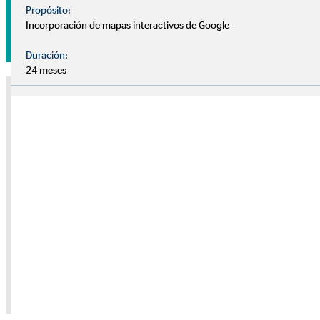
Propósito:
Incorporación de mapas interactivos de Google
Pide tu cita sin compromiso
Duración:
24 meses
Nota sobre medios externos
Utilizamos servicios de proveedores externos para brindarle
información adicional. El contenido solo se mostrará con su
permiso. Dependiendo de la ubicación del proveedor, sus datos
personales pueden ser procesados en un tercer país sin que allí se
garantice un nivel adecuado de protección de datos.
Solo dé su permiso si está de acuerdo con esto. Para obtener más
información, consulte la
política de privacidad.
Consentimiento de la cookie "YouTube" para
mostrar este contenido
Política de privacidad
|
Imprimir