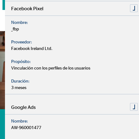
Facebook Pixel
Nombre:
_fbp
Proveedor:
Facebook Ireland Ltd.
Propósito:
Vinculación con los perfiles de los usuarios
Duración:
3 meses
Google Ads
¿Tienes dudas? te ayudamos
Nombre:
AW-960001477
- ¿Cuándo debo comenzar a pensar en mi jubilación?
- ¿Debo tener mi dinero estancado en el banco?