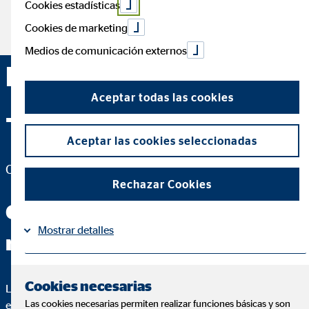
Cookies estadísticas
Cookies de marketing
Medios de comunicación externos
Daniel Lucena Bustos
Aceptar todas las cookies
— Barcelona
Aceptar las cookies seleccionadas
Coordinador de Zona para OVB Allfinanz España S.A.
Rechazar Cookies
Conmigo tendrás las
Mostrar detalles
respuestas que buscas
Información
Política de Cookies
|
Cookies necesarias
Lo más importante de un buen asesoramiento es que puedas
Las cookies necesarias permiten realizar funciones básicas y son
entender cada paso. Para ello, te voy a explicar hasta el más