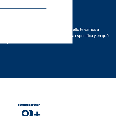
nz España S.A.
es que puedes entender cada paso. Para ello te vamos a
qué recomendamos una solución financiera específica y en qué
des particulares.