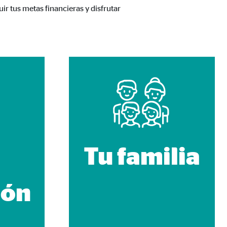
r tus metas financieras y disfrutar
 de las plataformas y mapas
cuenta que
está
uada).
Tu familia
ión