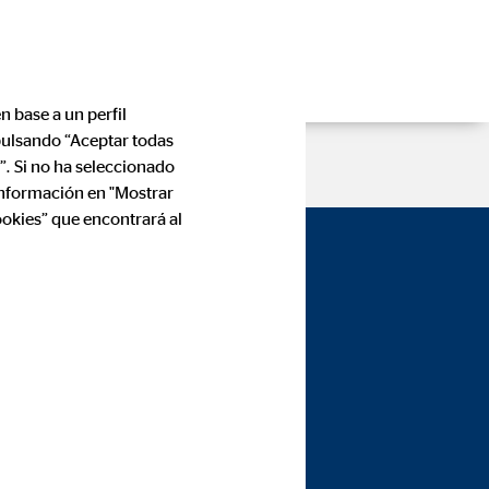
n base a un perfil
 pulsando “Aceptar todas
”. Si no ha seleccionado
información en "Mostrar
ookies” que encontrará al
dolid 2 —
d