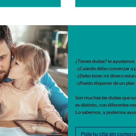
rción de vídeos
meses
gle_maps
le Ireland Ltd.
¿Tienes dudas? te ayudamos
- ¿Cuándo debo comenzar a p
rporación de mapas interactivos de Google
- ¿Debo tener mi dinero esta
meses
- ¿Puedo disponer de un plan
Son muchas las dudas que sur
es distinto, con diferentes n
Lo sabemos, y podemos ayu
Pide tu cita sin comp