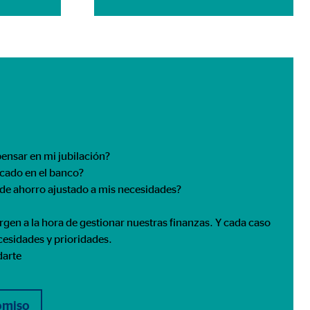
ensar en mi jubilación?
ncado en el banco?
 de ahorro ajustado a mis necesidades?
gen a la hora de gestionar nuestras finanzas. Y cada caso
ecesidades y prioridades.
darte
romiso