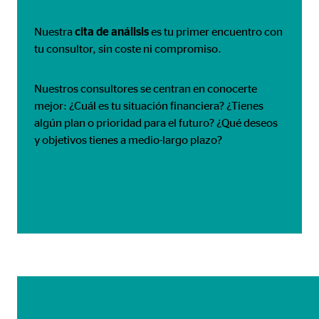
Nuestra
cita de análisis
es tu primer encuentro con
tu consultor, sin coste ni compromiso.
Nuestros consultores se centran en conocerte
mejor: ¿Cuál es tu situación financiera? ¿Tienes
algún plan o prioridad para el futuro? ¿Qué deseos
y objetivos tienes a medio-largo plazo?