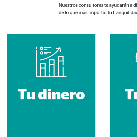
Nuestros consultores te ayudarán a di
Nombre:
AW-
de lo que más importa: tu tranquilida
Proveedor:
Goog
Propósito:
Capt
Duración:
1 m
Medios de comunicación extern
Las
cookies de medios externos
se utilizan para la
está bloqueado de forma predeterminada cuando visit
consintiendo de forma explícita las transferencia
Tu dinero
T
YouTube
Nombre:
you
Proveedor:
Goog