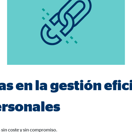
a 26 meses
trar publicidad personalizada. Si acepta las cookies de marketing, tenga e
s internacionales a EEUU (país que no tiene una protección legal adec
as en la gestión efic
book Ireland Ltd.
ulación con los perfiles de los usuarios
ersonales
eses
sin coste y sin compromiso.