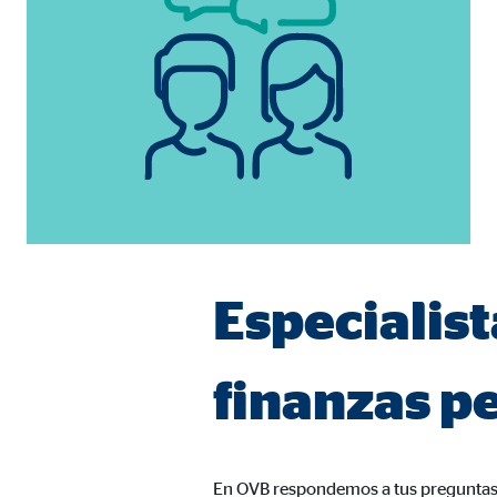
Duración:
hast
Cookies de marketing
Las
cookies de marketing
se utilizan para para mos
consintiendo de forma explícita las transferencia
Facebook Pixel
Nombre:
_fbp
Especialist
Proveedor:
Face
Propósito:
Vinc
finanzas p
Duración:
3 m
Google Ads
En OVB respondemos a tus preguntas 