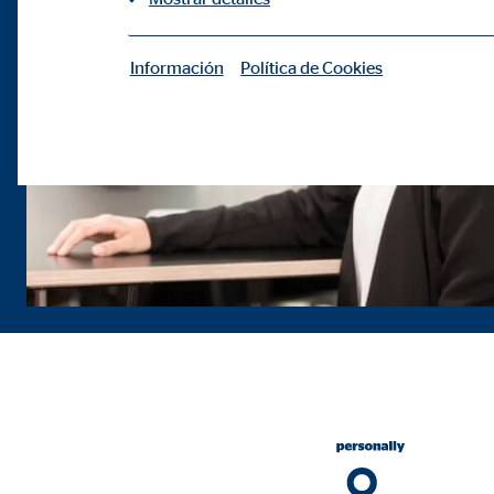
Información
Política de Cookies
|
Cookies necesarias
Las cookies necesarias permiten realizar funciones b
Cookie de consentimiento
Nombre:
cook
Proveedor:
min
Propósito:
Gest
Duración:
1 añ
Configuración del usuario
Nombre:
fe_t