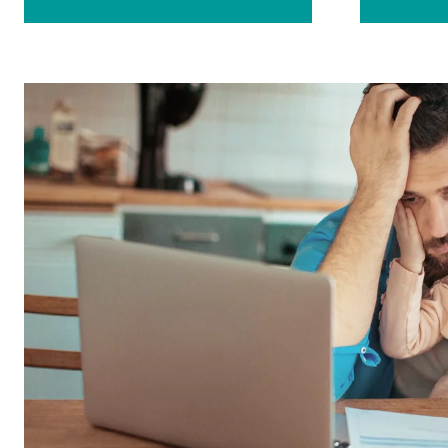
Propósito:
Inse
Duración:
24 
Google Maps
Nombre:
goo
Proveedor:
Goog
Propósito:
Inco
Duración:
24 