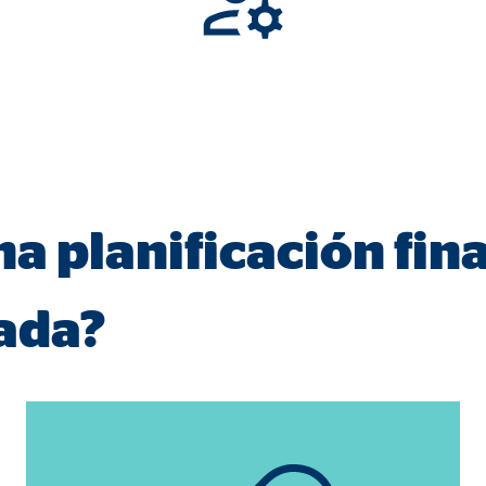
3 Association
cenamiento de la configuración del usuario
ón del navegador
formación sobre el comportamiento de los usuarios en este sitio web y par
a planificación fin
 recogen información de forma anónima. Si acepta las cookies estadística
s internacionales a EEUU (país que no tiene una protección legal adec
ada?
 _gat_UA-41411249-2, _gid
le Ireland Ltd.
gida de estadísticas sobre el uso del sitio web