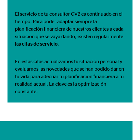
El servicio de tu consultor OVB es continuado en el
tiempo. Para poder adaptar siempre la
planificación financiera de nuestros clientes a cada
situación que se vaya dando, existen regularmente
las
citas de
servicio
.
En estas citas actualizamos tu situación personal y
evaluamos las novedades que se han podido dar en
tu vida para adecuar tu planificación financiera a tu
realidad actual. La clave es la optimización
constante.