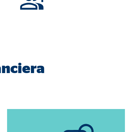
a mejorar continuamente el
anciera
s, tenga en cuenta que
está
uada).