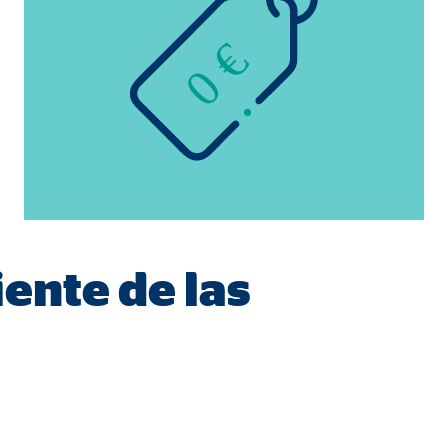
0 €
n cuenta que
está
uada).
iente de las