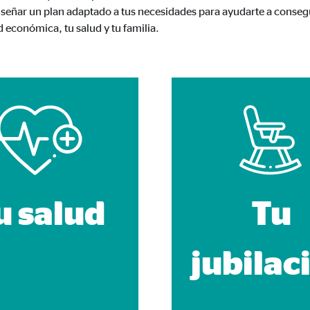
señar un plan adaptado a tus necesidades para ayudarte a consegui
960001477
d económica, tu salud y tu familia.
le Ireland Ltd.
urar la actividad de los clientes
es
os
 inserción de videos y la incorporación de mapas interactivos. El contenido
a nuestro sitio web. Si acepta las cookies de medios externos, tenga en 
s internacionales a EEUU (país que no tiene una protección legal adec
u salud
Tu
jubilac
tube
le Ireland Ltd.