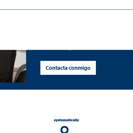
C. Claudio Moyano, 13 para OVB Allfina
ásicas y son necesarias para el funcionamiento correcto del sitio web.
Lo más importante de un buen asesoramiento 
explicar hasta el más minimo detalle de por 
medida se adapta esta solución a tus necesida
ie_consent_v2
Contacta conmigo
dshape
ión de la configuración del consentimiento
o
ypo_user