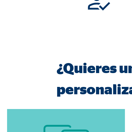
Proveedor:
TYPO
Propósito:
Alma
Duración:
Sesi
Cookies estadísticas
Las
cookies estadísticas
se utilizan para obtener in
¿Quieres un
mismo en función de esta información. Estas cookies
consintiendo de forma explícita las transferencia
personaliz
Google Analytics
Nombre:
_ga,
Proveedor:
Goog
Propósito:
Reco