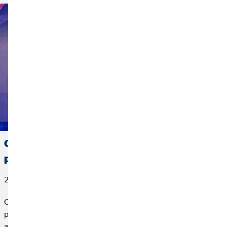
OVB España, reconocida por AXA con el
premio a la Mejor Gestión de Vida
27 de marzo de 2026
OVB España, compañía líder en planificación financiera para
particulares, ha sido reconocida por AXA, la mayor
aseguradora de Europa, con el premio a la Mejor Gestión de