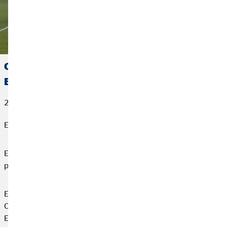
OVB España se suma a la visibilización de la
ELA en Cáceres
22 de junio de 2026
El fútbol también puede cambiar vidas
En OVB España creemos firmemente en la importancia de estar
presentes en aquellas iniciativas que realmente importan.
El pasado 20 de junio tuvimos el honor de participar en
Cáceres en el Partido Solidario por la ELA junto a Leyendas
España,
Juan Carlos Unzué
y Ela Extremadura. Un encuentro