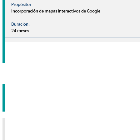
consultor, sin coste ni compromiso.
Propósito:
Incorporación de mapas interactivos de Google
Nuestros consultores se centran en conocerte mejor: ¿Cuál
Duración:
es tu situación financiera? ¿Tienes algún plan o prioridad
24 meses
para el futuro? ¿Qué deseos y objetivos tienes a medio-largo
plazo?
Pide tu cita sin compromiso
Nota sobre medios externos
Utilizamos servicios de proveedores externos para brindarle