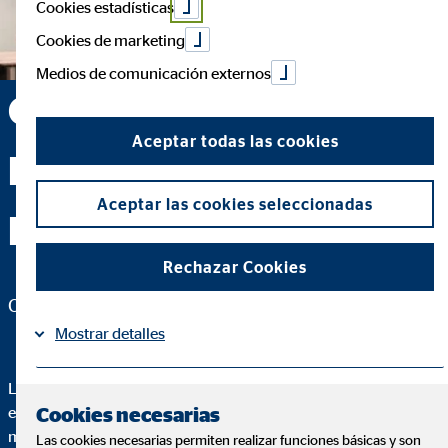
Cookies estadísticas
Cookies de marketing
Medios de comunicación externos
OVB Palma de
Aceptar todas las cookies
Mallorca 1 — Palma de
Aceptar las cookies seleccionadas
Mallorca
Rechazar Cookies
C. Ca'n Tamorer, 1 2º para OVB Allfinanz España S.A.
Mostrar detalles
Lo más importante de un buen asesoramiento es que puedes
Información
Política de Cookies
|
entender cada paso. Para ello te vamos a explicar hasta el más
Cookies necesarias
minimo detalle de por qué recomendamos una solución
Las cookies necesarias permiten realizar funciones básicas y son