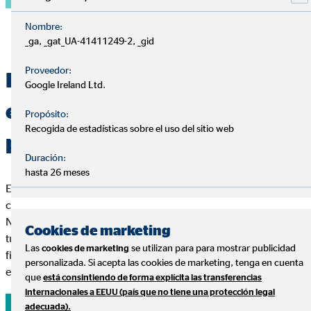
Nombre:
_ga, _gat_UA-41411249-2, _gid
Proveedor:
Especialistas en la gestión
Google Ireland Ltd.
eficiente de las finanzas
Propósito:
Recogida de estadísticas sobre el uso del sitio web
personales
Duración:
hasta 26 meses
En OVB respondemos a tus preguntas sin coste y sin
compromiso.
Nuestros consultores te ayudarán a diseñar un plan adaptado a
Cookies de marketing
tus necesidades para ayudarte a conseguir tus metas
Las
se utilizan para para mostrar publicidad
cookies de marketing
financieras y disfrutar de lo que más importa: tu tranquilidad
personalizada. Si acepta las cookies de marketing, tenga en cuenta
económica, tu salud y tu familia.
que
está consintiendo de forma explícita las transferencias
internacionales a EEUU (país que no tiene una protección legal
adecuada).