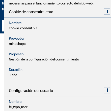
financiera específica y en qué medida se adapta esta solución a
necesarias para el funcionamiento correcto del sitio web.
tus necesidades particulares.
Cookie de consentimiento
Nombre:
Contacta conmigo
cookie_consent_v2
Proveedor:
mindshape
Propósito:
Gestión de la configuración del consentimiento
Duración:
1 año
Configuración del usuario
Nombre:
fe_typo_user