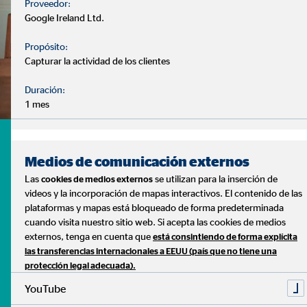
Proveedor:
Google Ireland Ltd.
Propósito:
Capturar la actividad de los clientes
Duración:
1 mes
¿Tienes dudas? te ayudamos
Medios de comunicación externos
- ¿Cuándo debo comenzar a pensar en mi jubilación?
- ¿Debo tener mi dinero estancado en el banco?
Las
se utilizan para la inserción de
cookies de medios externos
videos y la incorporación de mapas interactivos. El contenido de las
- ¿Puedo disponer de un plan de ahorro ajustado a mis
plataformas y mapas está bloqueado de forma predeterminada
necesidades?
cuando visita nuestro sitio web. Si acepta las cookies de medios
externos, tenga en cuenta que
está consintiendo de forma explícita
Son muchas las dudas que surgen a la hora de gestionar
las transferencias internacionales a EEUU (país que no tiene una
nuestras finanzas. Y cada caso es distinto, con diferentes
protección legal adecuada).
necesidades y prioridades.
YouTube
Lo sabemos, y podemos ayudarte