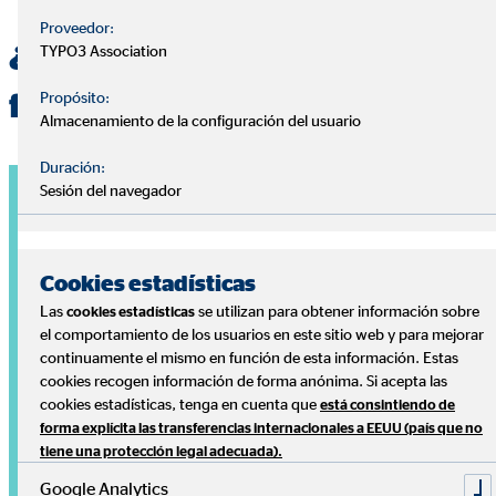
Proveedor:
¿Quieres una planificación
TYPO3 Association
financiera personalizada?
Propósito:
Almacenamiento de la configuración del usuario
Duración:
Sesión del navegador
Cookies estadísticas
Las
se utilizan para obtener información sobre
cookies estadísticas
el comportamiento de los usuarios en este sitio web y para mejorar
continuamente el mismo en función de esta información. Estas
cookies recogen información de forma anónima. Si acepta las
cookies estadísticas, tenga en cuenta que
está consintiendo de
forma explícita las transferencias internacionales a EEUU (país que no
tiene una protección legal adecuada).
Google Analytics